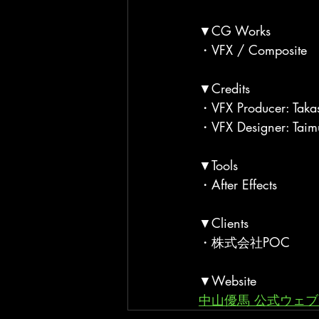
▼CG Works
・VFX / Composite
▼Credits
・VFX Producer: Takas
・VFX Designer: Taimu
▼Tools
・After Effects
▼Clients
・株式会社POC
▼Website
中山優馬 公式ウェ