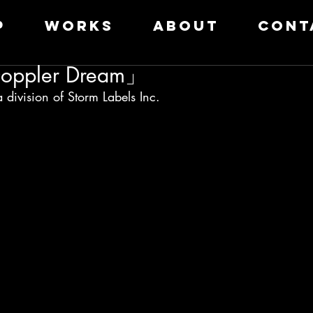
P
WORKS
ABOUT
CONT
pler Dream」
division of Storm Labels Inc.